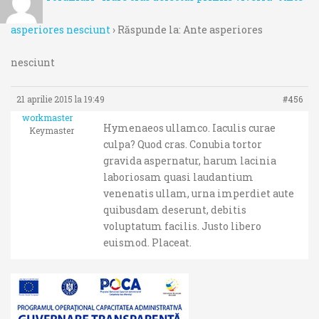
asperiores nesciunt
›
Răspunde la: Ante asperiores
nesciunt
21 aprilie 2015 la 19:49
#456
workmaster
Hymenaeos ullamco. Iaculis curae
Keymaster
culpa? Quod cras. Conubia tortor
gravida aspernatur, harum lacinia
laboriosam quasi laudantium
venenatis ullam, urna imperdiet aute
quibusdam deserunt, debitis
voluptatum facilis. Justo libero
euismod. Placeat.