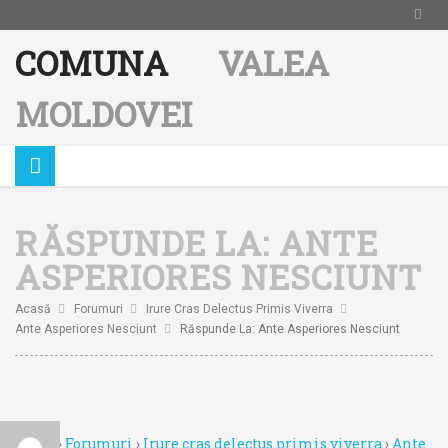
COMUNA
VALEA
MOLDOVEI
RĂSPUNDE LA: ANTE
ASPERIORES NESCIUNT
Acasă
Forumuri
Irure Cras Delectus Primis Viverra
Ante Asperiores Nesciunt
Răspunde La: Ante Asperiores Nesciunt
Acasă
›
Forumuri
›
Irure cras delectus primis viverra
›
Ante