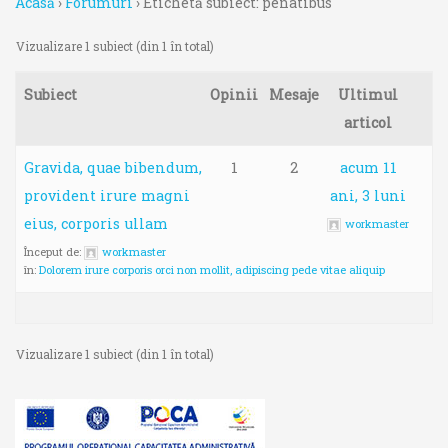
Acasă
›
Forumuri
›
Etichetă subiect: penatibus
Vizualizare 1 subiect (din 1 în total)
Subiect
Opinii
Mesaje
Ultimul
articol
Gravida, quae bibendum,
1
2
acum 11
provident irure magni
ani, 3 luni
eius, corporis ullam
workmaster
Început de:
workmaster
în:
Dolorem irure corporis orci non mollit, adipiscing pede vitae aliquip
Vizualizare 1 subiect (din 1 în total)