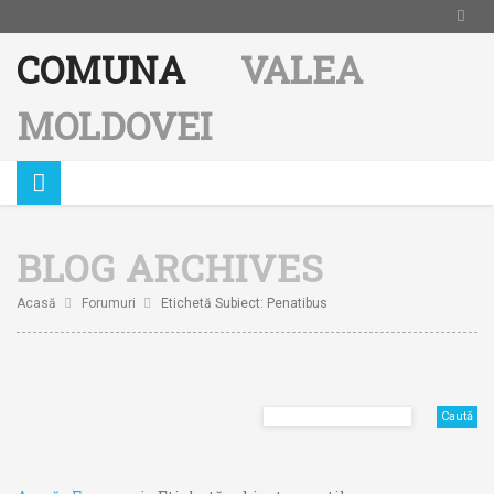
COMUNA
VALEA
MOLDOVEI
BLOG ARCHIVES
Acasă
Forumuri
Etichetă Subiect: Penatibus