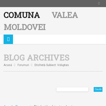
COMUNA
VALEA
MOLDOVEI
BLOG ARCHIVES
Acasă
Forumuri
Etichetă Subiect: Voluptas