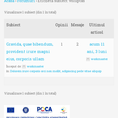
Acasă
›
Forumuri
›
Etichetă subiect: voluptas
Vizualizare 1 subiect (din 1 în total)
Subiect
Opinii
Mesaje
Ultimul
articol
Gravida, quae bibendum,
1
2
acum 11
provident irure magni
ani, 3 luni
eius, corporis ullam
workmaster
Început de:
workmaster
în:
Dolorem irure corporis orci non mollit, adipiscing pede vitae aliquip
Vizualizare 1 subiect (din 1 în total)