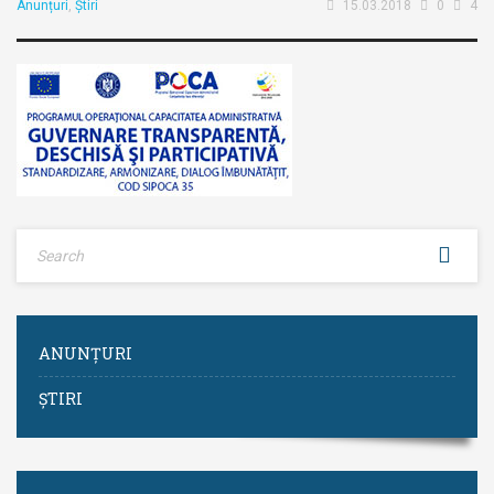
Anunțuri
,
Știri
15.03.2018
0
4
ANUNȚURI
ȘTIRI