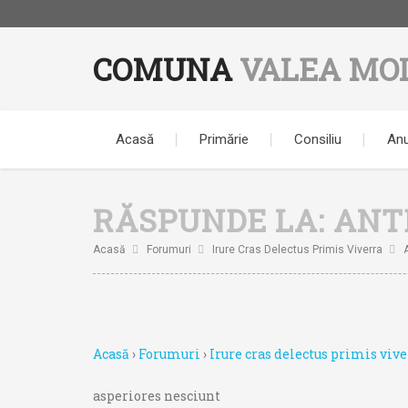
COMUNA
VALEA MO
Acasă
Primărie
Consiliu
Anu
RĂSPUNDE LA: ANT
Acasă
Forumuri
Irure Cras Delectus Primis Viverra
Acasă
›
Forumuri
›
Irure cras delectus primis vive
asperiores nesciunt