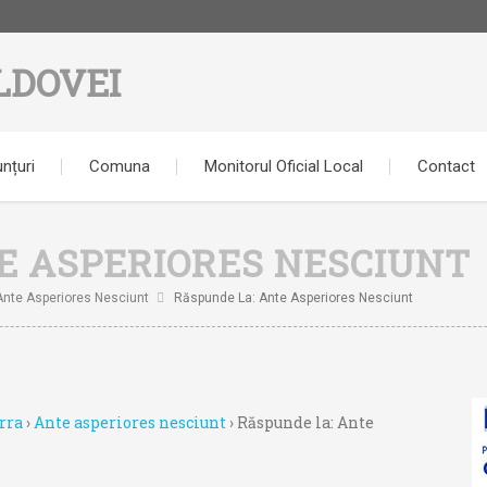
LDOVEI
nțuri
Comuna
Monitorul Oficial Local
Contact
E ASPERIORES NESCIUNT
Ante Asperiores Nesciunt
Răspunde La: Ante Asperiores Nesciunt
rra
›
Ante asperiores nesciunt
›
Răspunde la: Ante